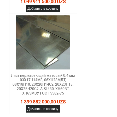
1 049 911 500,00 UZS
Добавить в корзину
Лист нержавеющий матовый 0.4 мм
03Х17Н14М3, 06ХН28МДТ,
08Х18Н10, 20Х20Н14С2, 20Х23Н18,
20Х25Н20С2, AISI 430, ХН60ВТ,
ХН65МВУ ГОСТ 5582-75
1 399 882 000,00 UZS
Добавить в корзину