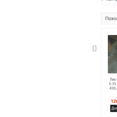
Похо
Лис
0.35
430,
12
Доб