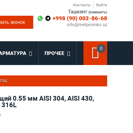
Контакты
Войти
Ташкент
(изменить)
+998 (90) 002-86-68
зать звонок
info@metpromko.uz
0
АРМАТУРА
ПРОЧЕЕ
316L
й 0.55 мм AISI 304, AISI 430,
 316L
и