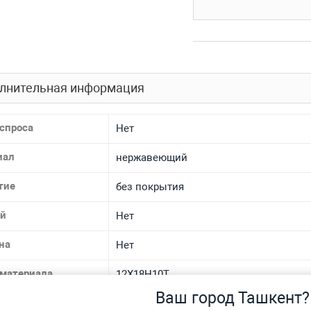
лнительная информация
спроса
Нет
иал
нержавеющий
тие
без покрытия
ой
Нет
на
Нет
 материала
12Х18Н10Т
Ваш город Ташкент?
 ТУ
Р 51393-99