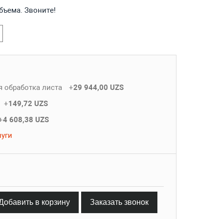
объема. Звоните!
я обработка листа
+
29 944,00 UZS
+
149,72 UZS
+
4 608,38 UZS
луги
Добавить в корзину
Заказать звонок