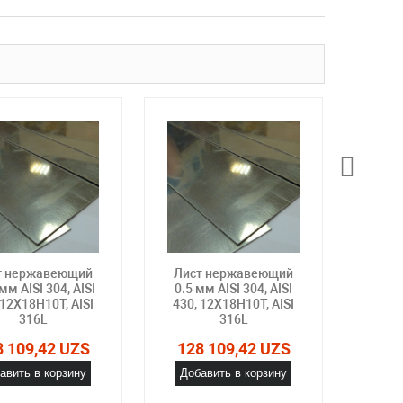
т нержавеющий
Лист нержавеющий
Лис
мм AISI 304, AISI
0.5 мм AISI 304, AISI
0.6 
 12Х18Н10Т, AISI
430, 12Х18Н10Т, AISI
430,
316L
316L
8 109,42 UZS
128 109,42 UZS
128
авить в корзину
Добавить в корзину
Доб