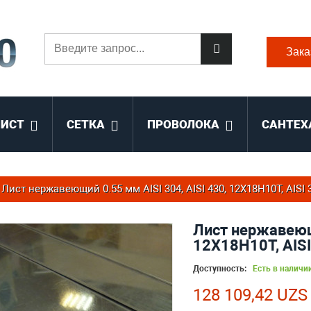
Зака
ЛИСТ
СЕТКА
ПРОВОЛОКА
САНТЕХ
Лист нержавеющий 0.55 мм AISI 304, AISI 430, 12Х18Н10Т, AISI 
Лист нержавеющи
12Х18Н10Т, AISI
Доступность:
Есть в наличи
128 109,42 UZS