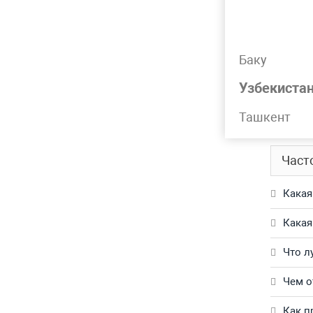
Подр
Баку
Лист не
Узбекиста
всегда 
Ташкент
Обращай
Част
Какая
Какая
Что л
Чем о
Как п