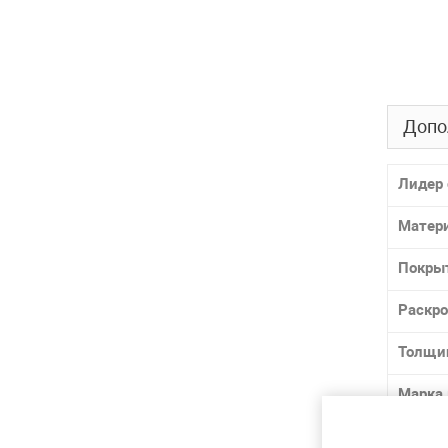
Допо
Лидер 
Матер
Покры
Раскр
Толщи
Марка
ГОСТ /