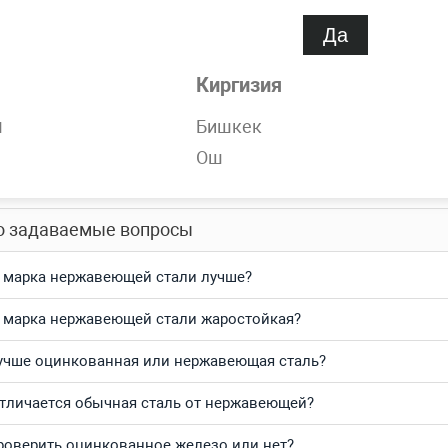
Да
обности
Киргизия
ржавеющий 0.55 мм AISI 304, AISI 430, 12Х18Н10Т, AISI 316L
н
Бишкек
в наличии на складе компании MetPromKo.
Ош
тесь и получите выгодные цены за кг и самую быструю доста
о задаваемые вопросы
 марка нержавеющей стали лучше?
 марка нержавеющей стали жаростойкая?
учше оцинкованная или нержавеющая сталь?
тличается обычная сталь от нержавеющей?
роверить оцинкованное железо или нет?