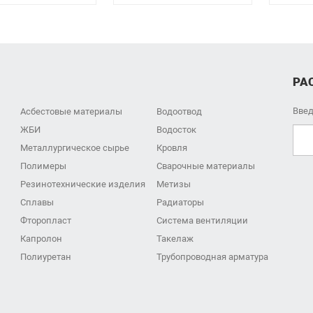
РА
Введ
Асбестовые материалы
Водоотвод
ЖБИ
Водосток
Металлургическое сырье
Кровля
Полимеры
Сварочные материалы
Резинотехнические изделия
Метизы
Сплавы
Радиаторы
Фторопласт
Система вентиляции
Капролон
Такелаж
Полиуретан
Трубопроводная арматура