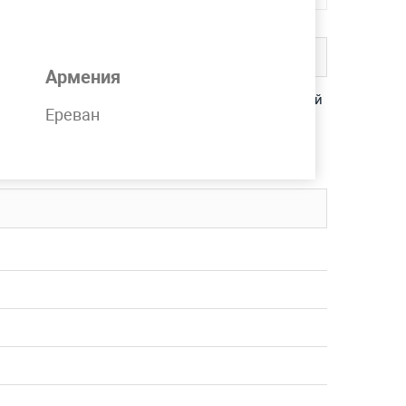
Армения
 матовый, шлифованный, полированный, зеркальный
Ереван
вку в любой регион СНГ.